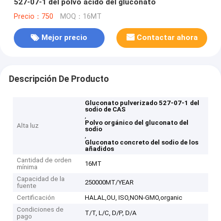
527-07-1 del polvo ácido del gluconato
Precio：750
MOQ：16MT
Mejor precio
Contactar ahora
Descripción De Producto
Gluconato pulverizado 527-07-1 del
sodio de CAS
,
Polvo orgánico del gluconato del
Alta luz
sodio
,
Gluconato concreto del sodio de los
añadidos
Cantidad de orden
16MT
mínima
Capacidad de la
250000MT/YEAR
fuente
Certificación
HALAL,OU, ISO,NON-GMO,organic
Condiciones de
T/T, L/C, D/P, D/A
pago