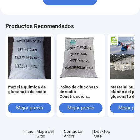
Visita a la fábrica
Control de Calidad
Productos Recomendados
Contacto
noticias
Todos los casos
mezcla química de
Polvo de gluconato
Material puro 
Edulcorante natural del eritritol
gluconato de sodio
de sodio
blanco del polv
Construcción
gluconato de 
Químico Retardante
del añadido c
Edulcorante orgánico del eritritol
de hormigón Aditivo
de CAS 527-07
Mejor precio
Mejor precio
Mejor pre
Grado alimenticio
Grado tecnológico
Edulcorante pulverizado del eritritol
Substituto del edulcorante del eritritol
Inicio
Mapa del
Contactar
Desktop
Sitio
Ahora
Site