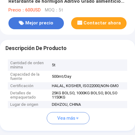
Retardante de hormigón Aditivo Grado alimenticio
Grado tecnológico
Precio：600USD
MOQ：5t
Mejor precio
Contactar ahora
Descripción De Producto
Cantidad de orden
5t
mínima
Capacidad de la
500mt/Day
fuente
Certificación
HALAL, KOSHER, ISO22000,NON-GMO
Detalles de
25KG BOLSO, 1000KG BOLSO, BOLSO
empaquetado
1150KG
Lugar de origen
DEHZOU, CHINA
Vea más