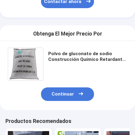
Contactar ahora
Obtenga El Mejor Precio Por
Polvo de gluconato de sodio
Construcción Químico Retardante
de hormigón Aditivo Grado
alimenticio Grado tecnológico
Continuar
Inicio
Productos
Productos Recomendados
Sobre nosotros