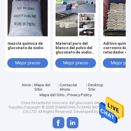
Visita a la fábrica
Control de Calidad
Contacto
mezcla química de
Material puro del
Aditivo químic
noticias
gluconato de sodio
blanco del polvo del
corrosivo del
gluconato de sodio
retardador del
del añadido concreto
hormigón de l
Todos los casos
de CAS 527-07-1
construcción 
Mejor precio
Mejor precio
Mejor pre
polvo del gluc
de sodio
Edulcorante natural del eritritol
Inicio
Mapa del
Contactar
Desktop
Sitio
Ahora
Site
Mapa del Sitio
Privacy Policy
Edulcorante orgánico del eritritol
China Retardador concreto del gluconato del sodio
Supplier.Copyright © 2025 SHANDONG FUYANG BIOTECHNOLOGY
Edulcorante pulverizado del eritritol
CO.,LTD. All Rights Reserved. Developed by
ECER
Substituto del edulcorante del eritritol