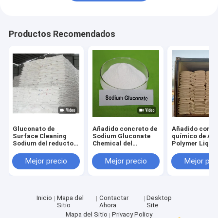
Visita a la fábrica
Control de Calidad
Productos Recomendados
Contacto
noticias
Todos los casos
Gluconato de
Añadido concreto de
Añadido concr
Surface Cleaning
Sodium Gluconate
químico de Acr
Edulcorante natural del eritritol
Sodium del reductor
Chemical del
Polymer Liquid
del agua del grado de
reductor del agua del
reductor del a
la tecnología de CAS
grado de la
la construcci
Edulcorante orgánico del eritritol
Mejor precio
Mejor precio
Mejor pre
527-07-1
tecnología
Edulcorante pulverizado del eritritol
Inicio
Mapa del
Contactar
Desktop
Substituto del edulcorante del eritritol
Sitio
Ahora
Site
Mapa del Sitio
Privacy Policy