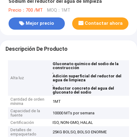
Sodium del reductor del agua de limpieza
Precio：700 /MT
MOQ：1MT
Mejor precio
Contactar ahora
Descripción De Producto
Gluconato químico del sodio de la
construcción
,
Adición superficial del reductor del
Alta luz
agua de limpieza
,
Reductor concreto del agua del
gluconato del sodio
Cantidad de orden
1MT
mínima
Capacidad de la
10000 MTs por semana
fuente
Certificación
ISO, NON-GMO, HALAL
Detalles de
25KG BOLSO, BOLSO ENORME
empaquetado