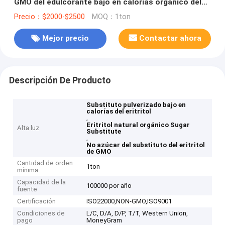
GMO del edulcorante bajo en calorías orgánico del
eritritol no
Precio：$2000-$2500
MOQ：1ton
Mejor precio
Contactar ahora
Descripción De Producto
Substituto pulverizado bajo en
calorías del eritritol
,
Eritritol natural orgánico Sugar
Alta luz
Substitute
,
No azúcar del substituto del eritritol
de GMO
Cantidad de orden
1ton
mínima
Capacidad de la
100000 por año
fuente
Certificación
ISO22000,NON-GMO,ISO9001
Condiciones de
L/C, D/A, D/P, T/T, Western Union,
pago
MoneyGram