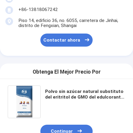
+86-13818067242
Piso 14, edificio 36, no. 6055, carretera de Jinhai,
distrito de Fengxian, Shangai
Contactar ahora
Obtenga El Mejor Precio Por
Polvo sin azúcar natural substituto
del eritritol de GMO del edulcorante
Inicio
bajo en calorías orgánico del
eritritol no
Productos
Sobre nosotros
Continuar