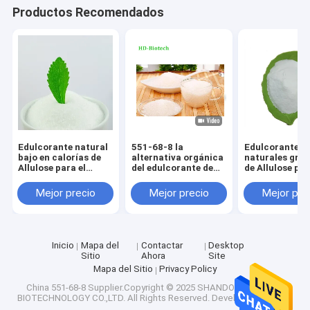
Productos Recomendados
Visita a la fábrica
Control de Calidad
Contacto
noticias
Todos los casos
Edulcorante natural
551-68-8 la
Edulcorantes
bajo en calorías de
alternativa orgánica
naturales gran
Allulose para el
del edulcorante de
de Allulose pa
gusto dulce de las
Msds Allulose
cocer a Cas 
bebidas de las
azucara el 100%
551-68-8
Mejor precio
Mejor precio
Mejor pre
Edulcorante natural del eritritol
comidas
natural
Edulcorante orgánico del eritritol
Inicio
Mapa del
Contactar
Desktop
Sitio
Ahora
Site
Edulcorante pulverizado del eritritol
Mapa del Sitio
Privacy Policy
Substituto del edulcorante del eritritol
China 551-68-8
Supplier.Copyright © 2025 SHANDONG FUYANG
BIOTECHNOLOGY CO.,LTD. All Rights Reserved. Developed by
ECER