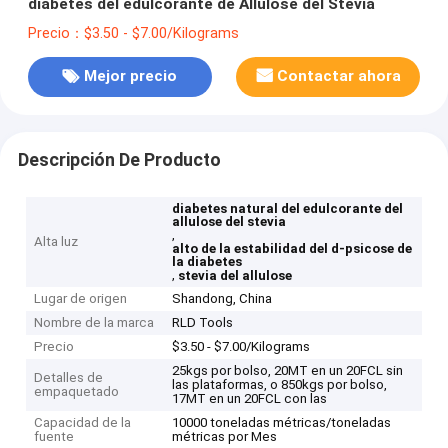
diabetes del edulcorante de Allulose del Stevia
Precio：$3.50 - $7.00/Kilograms
Mejor precio
Contactar ahora
Descripción De Producto
diabetes natural del edulcorante del
allulose del stevia
,
Alta luz
alto de la estabilidad del d-psicose de
la diabetes
,
stevia del allulose
Lugar de origen
Shandong, China
Nombre de la marca
RLD Tools
Precio
$3.50 - $7.00/Kilograms
25kgs por bolso, 20MT en un 20FCL sin
Detalles de
las plataformas, o 850kgs por bolso,
empaquetado
17MT en un 20FCL con las
Capacidad de la
10000 toneladas métricas/toneladas
fuente
métricas por Mes