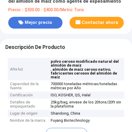
del almidón de maíz como agente de espesamiento
Precio：$300.00 - $400.00/Metric Tons
Mejor precio
Contactar ahora
Descripción De Producto
polvo ceroso modificado natural del
almidón de maíz
Alta luz
,
,
almidón de maíz ceroso nativo
fabricantes cerosos del almidón de
maíz
Capacidad de la
700000 toneladas métricas/toneladas
fuente
métricas por Año
Certificación
ISO, KOSHER, QS, Halal
Detalles de
25kg/bag, envase de los 20tons/20ft sin
empaquetado
la plataforma
Lugar de origen
Shandong, China
Nombre de la marca
Fuyang Biotechnology