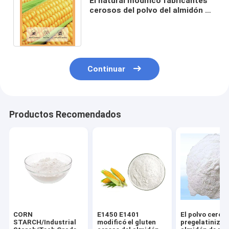
El natural modificó fabricantes
cerosos del polvo del almidón de
maíz como agente de
espesamiento
Continuar
Productos Recomendados
CORN
E1450 E1401
El polvo ceros
STARCH/Industrial
modificó el gluten
pregelatinizad